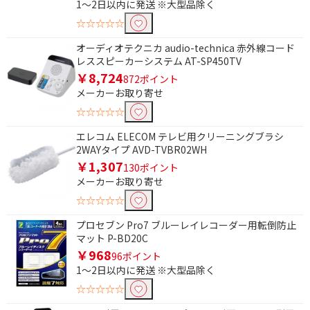
Bluetoothで絞り込む
1～2日以内に発送 ※大型品除く
☆☆☆☆☆
Bluetooth非対応
オーディオテクニカ audio-technica 赤外線コード
充電端子で絞り込む
レススピーカーシステム AT-SP450TV
￥8,724
872ポイント
USB Type-C
メーカーお取り寄せ
☆☆☆☆☆
ステレオ・モノラルで絞り込む
エレコム ELECOM テレビ用クリーニングブラシ
ステレオタイプ
モノラルタイプ
2WAYタイプ AVD-TVBR02WH
￥1,307
130ポイント
ハンズフリー通話で絞り込む
メーカーお取り寄せ
☆☆☆☆☆
ハンズフリー通話非対
応
プロセブン Pro7 ブルーレイレコーダー用転倒防止
マット P-BD20C
￥968
96ポイント
1～2日以内に発送 ※大型品除く
☆☆☆☆☆