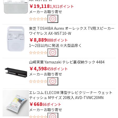
￥19,118
1,911ポイント
メーカーお取り寄せ
条件で絞り込む
☆☆☆☆☆
フリーワードで絞り込む
東芝 TOSHIBA Aurex オーレックス TV用スピーカー
ワイヤレス AX-WST10-W
￥8,889
888ポイント
1～2日以内に発送 ※大型品除く
除外する
☆☆☆☆☆
除外する にチェックを入れると、指定したワード
を除外して検索します。
山崎実業 Yamazaki テレビ裏収納ラック 4484
￥4,598
459ポイント
価格で絞り込む
メーカーお取り寄せ
円
~
☆☆☆☆☆
エレコム ELECOM 薄型テレビクリーナー ウェット
円
ティッシュ Mサイズ 20枚入 AVD-TVWC20MN
￥668
66ポイント
電源方式で絞り込む
メーカーお取り寄せ
AC電源
AC電源/乾電池
☆☆☆☆☆