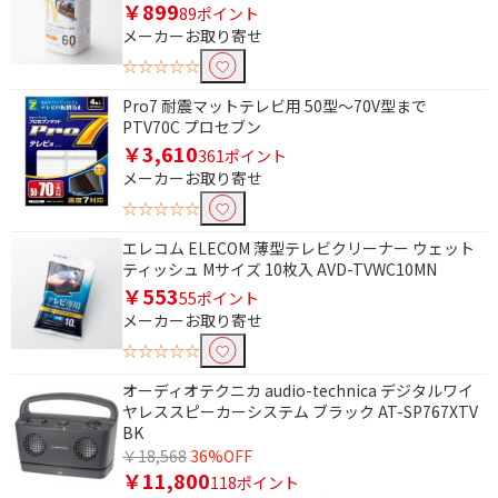
￥899
89ポイント
Wi-Fi機能で絞り込む
メーカーお取り寄せ
非対応
☆☆☆☆☆
Pro7 耐震マットテレビ用 50型～70V型まで
Bluetooth対応で絞り込む
PTV70C プロセブン
￥3,610
361ポイント
Bluetooth非対応
メーカーお取り寄せ
☆☆☆☆☆
Wi-Fiで絞り込む
エレコム ELECOM 薄型テレビクリーナー ウェット
Wi-Fi非対応
ティッシュ Mサイズ 10枚入 AVD-TVWC10MN
￥553
55ポイント
対応テレビサイズで絞り込む
メーカーお取り寄せ
～50インチ
61インチ以上
☆☆☆☆☆
オーディオテクニカ audio-technica デジタルワイ
ハイレゾで絞り込む
ヤレススピーカーシステム ブラック AT-SP767XTV
BK
ハイレゾ非対応
￥18,568
36%OFF
￥11,800
118ポイント