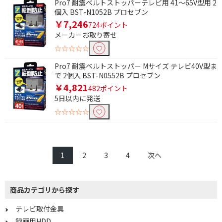
Pro7 耐震ベルトストッパーテレビ用 41～65V型用 2
個入 BST-N1052B プロセブン
￥7,246
724ポイント
メーカーお取り寄せ
☆☆☆☆☆
Pro7 耐震ベルトストッパー Mサイズ テレビ40V型ま
で 2個入 BST-N0552B プロセブン
￥4,821
482ポイント
5日以内に発送
☆☆☆☆☆
1
2
3
4
次へ
商品カテゴリから探す
テレビ取付金具
録画用HDD