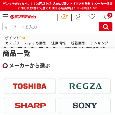
デンキチWebなら、3,300円以上(税込)のお買い上げで送料無料！メーカー保証
に準じた修理を何度でも使える延長保証！
※一部対象外あり
0
HOME
商品一覧ページ
テレビ・レコーダー
テレビアクセサリ・壁掛け金具
ポイント
0pt
テレビアクセサリ・壁掛け金具の
カテゴリ
おすすめ商品
注目情報
新着商品
ランキング
商品一覧
メーカーから選ぶ