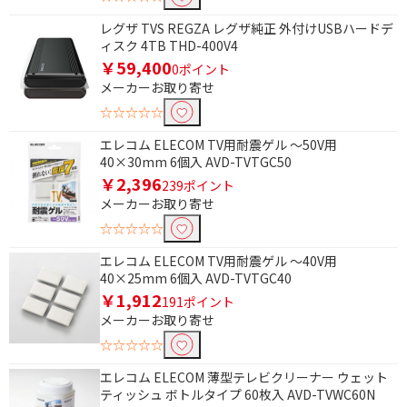
レグザ TVS REGZA レグザ純正 外付けUSBハードデ
容量で絞り込む
ィスク 4TB THD-400V4
￥59,400
6TB～7TB未満
4TB～5TB未満
0ポイント
メーカーお取り寄せ
☆☆☆☆☆
種類で絞り込む
エレコム ELECOM TV用耐震ゲル ～50V用
壁掛け金具
40×30mm 6個入 AVD-TVTGC50
￥2,396
239ポイント
防水機能で絞り込む
メーカーお取り寄せ
防水機能なし
防滴
☆☆☆☆☆
エレコム ELECOM TV用耐震ゲル ～40V用
サイズで絞り込む
40×25mm 6個入 AVD-TVTGC40
￥1,912
191ポイント
据え置き型
メーカーお取り寄せ
☆☆☆☆☆
インターフェイスで絞り込む
エレコム ELECOM 薄型テレビクリーナー ウェット
USB-A(3.0対応)
ティッシュ ボトルタイプ 60枚入 AVD-TVWC60N